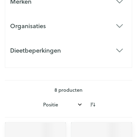
Merken
filter
Organisaties
filter
Dieetbeperkingen
filter
8
producten
Sorteer op: