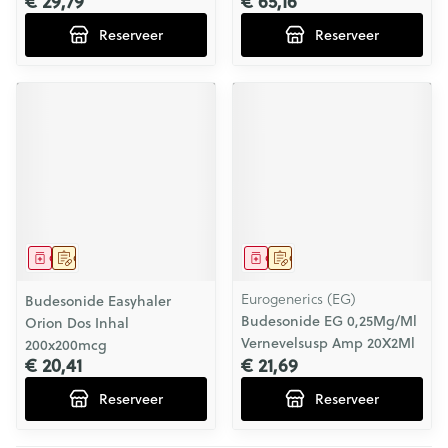
€ 29,79
€ 65,16
Reserveer
Reserveer
Geneesmiddel
Op voorschrift
Geneesmiddel
Op voorschrift
Eurogenerics (EG)
Budesonide Easyhaler
Budesonide EG 0,25Mg/Ml
Orion Dos Inhal
Vernevelsusp Amp 20X2Ml
200x200mcg
€ 20,41
€ 21,69
Reserveer
Reserveer