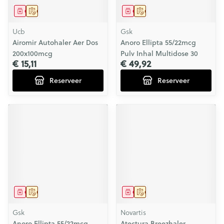
Geneesmiddel
Op voorschrift
Geneesmiddel
Op voorschrift
Ucb
Gsk
Airomir Autohaler Aer Dos
Anoro Ellipta 55/22mcg
200x100mcg
Pulv Inhal Multidose 30
€ 15,11
€ 49,92
Reserveer
Reserveer
Geneesmiddel
Op voorschrift
Geneesmiddel
Op voorschrift
Gsk
Novartis
Anoro Ellipta 55/22mcg
Atectura Breezhaler