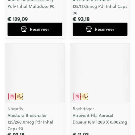
Pulv Inhal Multidose 90
125/127,5mcg Pdr Inhal Caps
90
€ 129,09
€ 93,18
Reserveer
Reserveer
Geneesmiddel
Op voorschrift
Geneesmiddel
Op voorschrift
Novartis
Boehringer
Atectura Breezhaler
Atrovent Hfa Aerosol
125/260,0mcg Pdr Inhal
Doseur 10ml 200 X 0,002mg
Caps 90
€ 93,18
€ 11,03