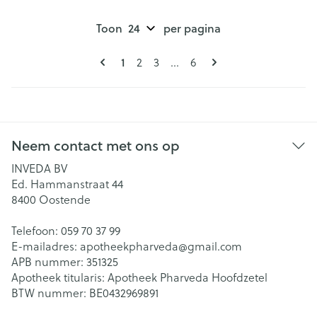
Toon
per pagina
Pagina's
U lees momenteel pagina
1
Pagina
Pagina
Pagina
2
3
...
6
Neem contact met ons op
INVEDA BV
Ed. Hammanstraat 44
8400
Oostende
Telefoon:
059 70 37 99
E-mailadres:
apotheekpharveda@
gmail.com
APB nummer:
351325
Apotheek titularis:
Apotheek Pharveda Hoofdzetel
BTW nummer:
BE0432969891