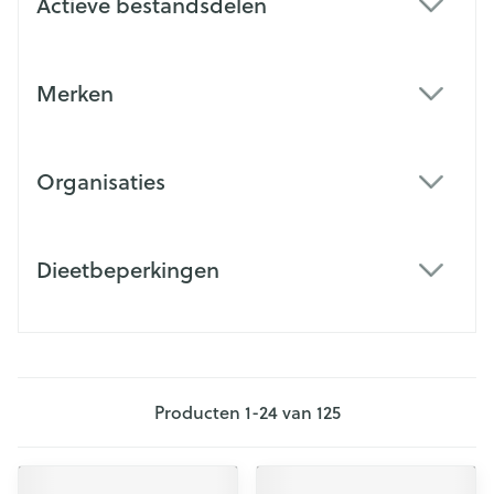
Actieve bestandsdelen
filter
Merken
filter
Organisaties
filter
Dieetbeperkingen
filter
Producten
1
-
24
van
125