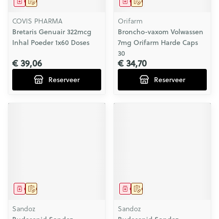
Geneesmiddel
Op voorschrift
Geneesmiddel
Op voorschrift
COVIS PHARMA
Orifarm
Bretaris Genuair 322mcg
Broncho-vaxom Volwassen
Inhal Poeder 1x60 Doses
7mg Orifarm Harde Caps
30
€ 39,06
€ 34,70
Reserveer
Reserveer
Geneesmiddel
Op voorschrift
Geneesmiddel
Op voorschrift
Sandoz
Sandoz