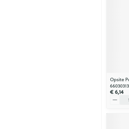
Opsite P
66030313
€ 6,14
Aantal