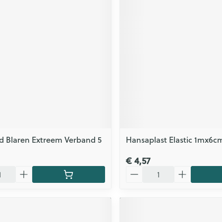
Zelfbruiner
Scheren
n
 Blaren Extreem Verband 5
Hansaplast Elastic 1mx6c
€ 4,57
Aantal