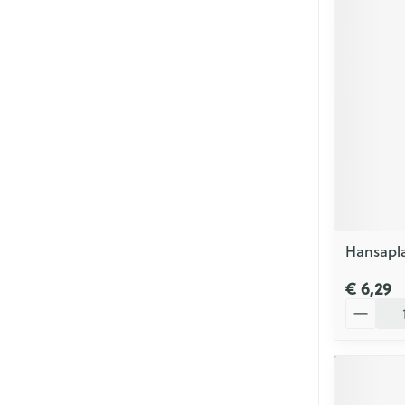
Hansapla
€ 6,29
Aantal