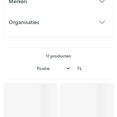
Merken
filter
Organisaties
filter
17
producten
Sorteer op: