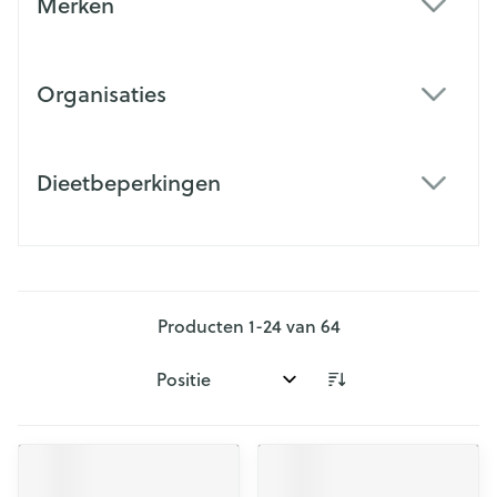
Merken
filter
Organisaties
filter
Dieetbeperkingen
filter
Producten
1
-
24
van
64
Sorteer op: