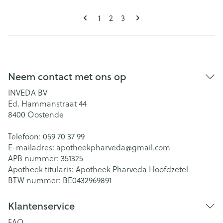
Pagina's
U lees momenteel pagina
Pagina
Pagina
1
2
3
Neem contact met ons op
INVEDA BV
Ed. Hammanstraat 44
8400
Oostende
Telefoon:
059 70 37 99
E-mailadres:
apotheekpharveda@
gmail.com
APB nummer:
351325
Apotheek titularis:
Apotheek Pharveda Hoofdzetel
BTW nummer:
BE0432969891
Klantenservice
FAQ