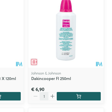
CBD
Geneesmiddel
Johnson & Johnson
1 X 120ml
Dakincooper Fl 250ml
€ 6,90
Aantal