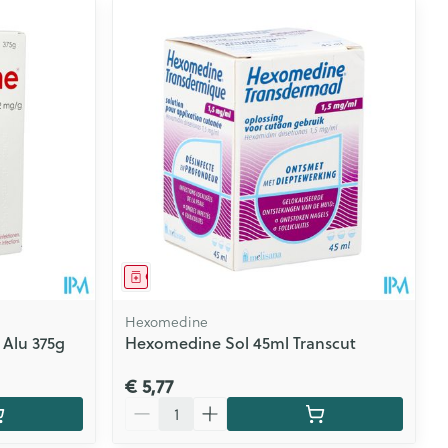
Geneesmiddel
Hexomedine
 Alu 375g
Hexomedine Sol 45ml Transcut
€ 5,77
Aantal