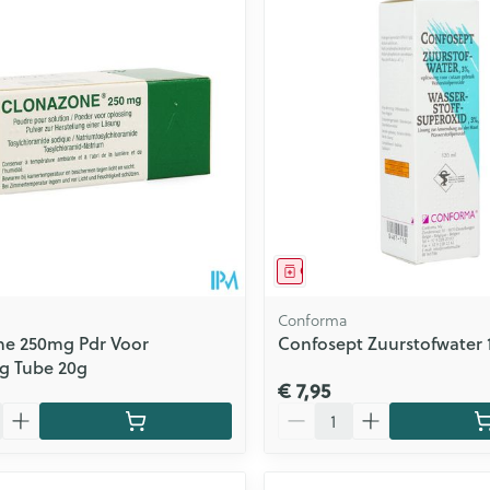
Zelfbruiner
Scheren
n
middel
Geneesmiddel
l
Conforma
ne 250mg Pdr Voor
Confosept Zuurstofwater 
g Tube 20g
€ 7,95
Aantal