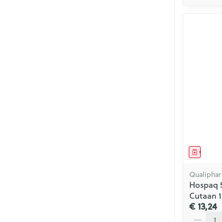
Genees
Qualiphar
Hospaq 
Cutaan 
€ 13,24
Aantal