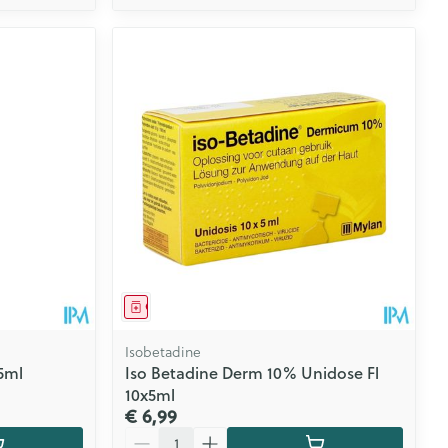
Geneesmiddel
Isobetadine
5ml
Iso Betadine Derm 10% Unidose Fl
10x5ml
€ 6,99
Aantal