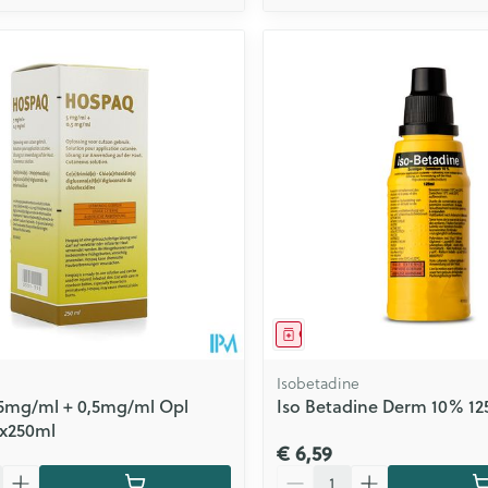
middel
Geneesmiddel
Isobetadine
5mg/ml + 0,5mg/ml Opl
Iso Betadine Derm 10% 12
1x250ml
€ 6,59
Aantal