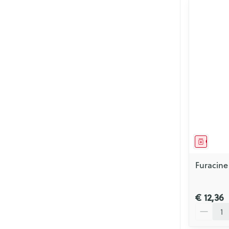
Genees
Furacine
€ 12,36
Aantal