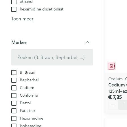
ethanol
kloven
Teststrips en n
hexamidine diisetionaat
Blaren
Toon meer
Eksteroog - lik
Ademhalingsst
Vermoeide voe
Toon meer
Merken
Spieren en ge
filter
Seksualiteit en
Sondes, baxter
Genees
Infecties
hygiene
catheters
B. Braun
Cedium, Q
Bepharbel
Condooms en
Sondes
Cedium C
Cedium
anticonceptie
Luizen
125ml+a
Accessoires vo
Conforma
€ 7,35
Intiem welzijn
Baxters
Aantal
Dettol
Intieme verzor
Diagnostica
Catheters
Furacine
Menstruatie
Hexomedine
Isobetadine