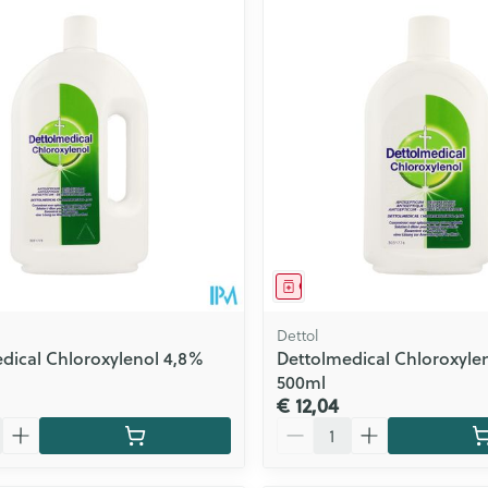
middel
Geneesmiddel
Dettol
dical Chloroxylenol 4,8%
Dettolmedical Chloroxyle
500ml
€ 12,04
Aantal