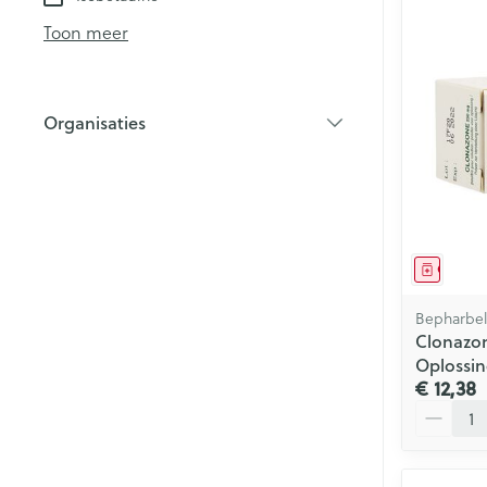
Haar
Toon meer
Mondmaskers
Parfums en
geurproducte
Organisaties
filter
Genees
Bepharbe
Clonazo
Oplossin
€ 12,38
Aantal