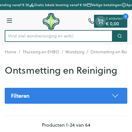
Dia 1 van 1
Ga naar de inhoud
ending vanaf € 50
Gratis lokale levering vanaf € 50
Veilige betalingen
Apo
0
0 artikelen
Menu
€ 0,00
Vind snel wondverzorging en verband
Zoek
Product, merk, categorie...
Home
/
Thuiszorg en EHBO
/
Wondzorg
/
Ontsmetting en Reini
Ontsmetting en Reiniging
Filteren
Producten
1
-
24
van
64