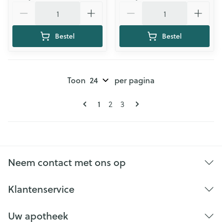
Aantal
Aantal
Bestel
Bestel
Toon
per pagina
Pagina's
U lees momenteel pagina
Pagina
Pagina
1
2
3
Neem contact met ons op
Klantenservice
Uw apotheek