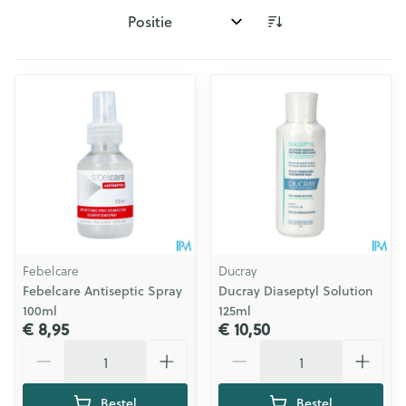
Sorteer op:
Febelcare
Ducray
Febelcare Antiseptic Spray
Ducray Diaseptyl Solution
100ml
125ml
€ 8,95
€ 10,50
Aantal
Aantal
Bestel
Bestel