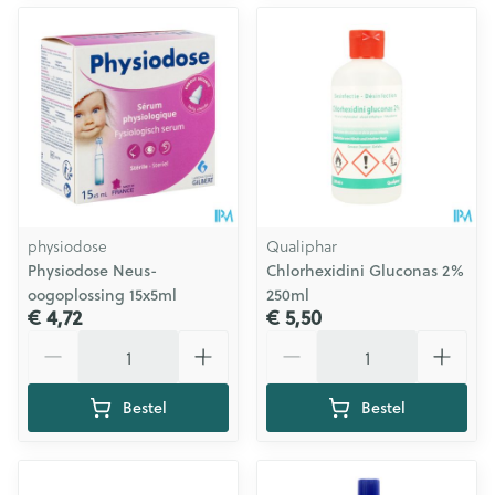
physiodose
Qualiphar
Physiodose Neus-
Chlorhexidini Gluconas 2%
oogoplossing 15x5ml
250ml
€ 4,72
€ 5,50
Aantal
Aantal
Bestel
Bestel