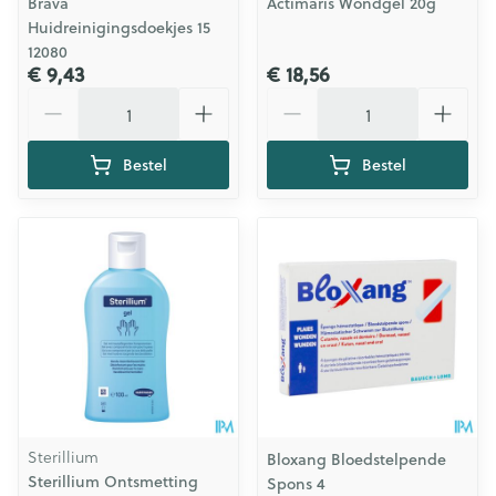
Brava
Actimaris Wondgel 20g
Huidreinigingsdoekjes 15
12080
€ 9,43
€ 18,56
Aantal
Aantal
Bestel
Bestel
Sterillium
Bloxang Bloedstelpende
Sterillium Ontsmetting
Spons 4