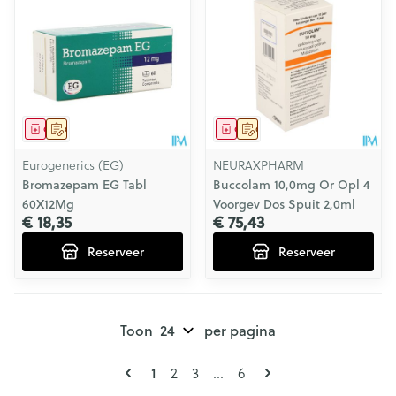
Geneesmiddel
Op voorschrift
Geneesmiddel
Op voorschrift
Eurogenerics (EG)
NEURAXPHARM
Bromazepam EG Tabl
Buccolam 10,0mg Or Opl 4
60X12Mg
Voorgev Dos Spuit 2,0ml
€ 18,35
€ 75,43
Reserveer
Reserveer
Toon
per pagina
Pagina's
U lees momenteel pagina
1
Pagina
Pagina
Pagina
2
3
...
6