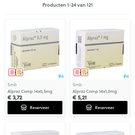
Producten
1
-
24
van
121
Geneesmiddel
Op voorschrift
Geneesmiddel
Op voorschrift
Smb
Smb
Alpraz Comp 14x0,5mg
Alpraz Comp 14x1,0mg
€ 3,72
€ 5,21
Reserveer
Reserveer