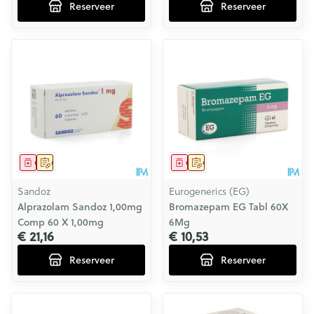
Reserveer
Reserveer
Geneesmiddel
Op voorschrift
Geneesmiddel
Op voorschrift
Sandoz
Eurogenerics (EG)
Alprazolam Sandoz 1,00mg
Bromazepam EG Tabl 60X
Comp 60 X 1,00mg
6Mg
€ 21,16
€ 10,53
Reserveer
Reserveer