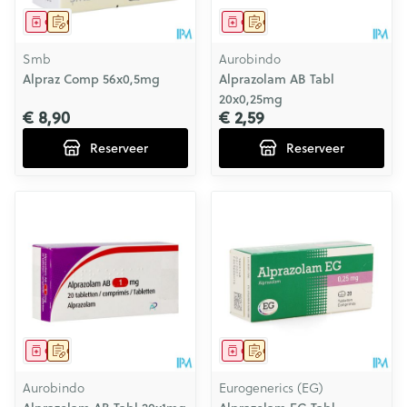
Geneesmiddel
Op voorschrift
Geneesmiddel
Op voorschrift
Smb
Aurobindo
Alpraz Comp 56x0,5mg
Alprazolam AB Tabl
20x0,25mg
€ 8,90
€ 2,59
Reserveer
Reserveer
Geneesmiddel
Op voorschrift
Geneesmiddel
Op voorschrift
Aurobindo
Eurogenerics (EG)