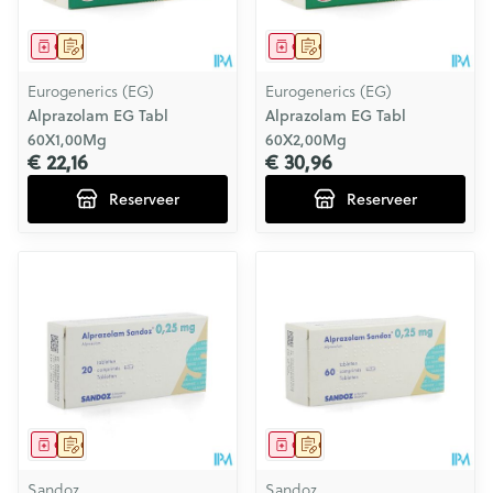
Geneesmiddel
Op voorschrift
Geneesmiddel
Op voorschrift
Eurogenerics (EG)
Eurogenerics (EG)
Alprazolam EG Tabl
Alprazolam EG Tabl
60X1,00Mg
60X2,00Mg
€ 22,16
€ 30,96
Reserveer
Reserveer
Geneesmiddel
Op voorschrift
Geneesmiddel
Op voorschrift
Sandoz
Sandoz