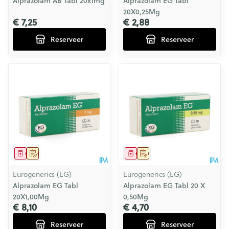
Alprazolam AB Tabl 20x1mg
Alprazolam EG Tabl
20X0,25Mg
€ 7,25
€ 2,88
Reserveer
Reserveer
Geneesmiddel
Op voorschrift
Geneesmiddel
Op voorschrift
Eurogenerics (EG)
Eurogenerics (EG)
Alprazolam EG Tabl
Alprazolam EG Tabl 20 X
20X1,00Mg
0,50Mg
€ 8,10
€ 4,70
Reserveer
Reserveer