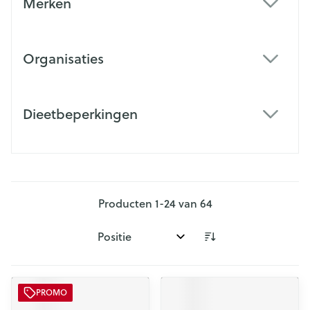
Merken
filter
Organisaties
filter
Dieetbeperkingen
filter
Producten
1
-
24
van
64
Sorteer op:
PROMO