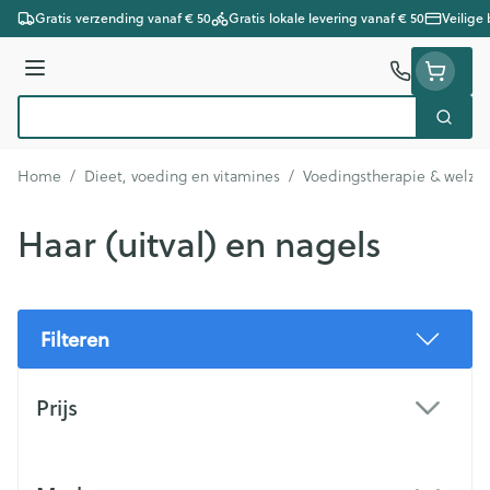
Ga naar de inhoud
Gratis verzending vanaf € 50
Gratis lokale levering vanaf € 50
Veilige
Menu
Zoek
Product, merk, categorie...
Home
/
Dieet, voeding en vitamines
/
Voedingstherapie & welzij
Haar (uitval) en nagels
Filteren
Doorgaan naar productlijst
Prijs
filter