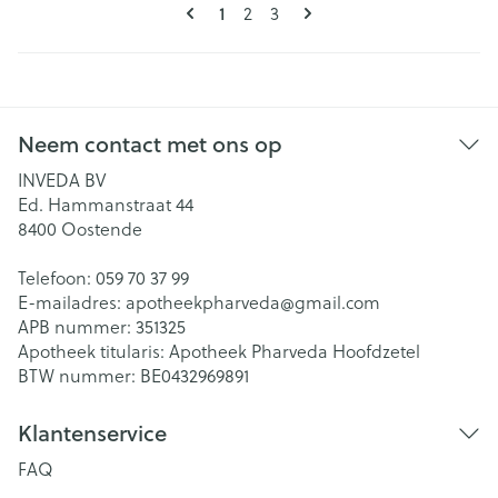
Pagina's
U lees momenteel pagina
Pagina
Pagina
1
2
3
Neem contact met ons op
INVEDA BV
Ed. Hammanstraat 44
8400
Oostende
Telefoon:
059 70 37 99
E-mailadres:
apotheekpharveda@
gmail.com
APB nummer:
351325
Apotheek titularis:
Apotheek Pharveda Hoofdzetel
BTW nummer:
BE0432969891
Klantenservice
FAQ