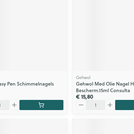
Zelfbruiner
Scheren
n
Gehwol
Easy Pen Schimmelnagels
Gehwol Med Olie Nagel H
Bescherm.15ml Consulta
€ 15,80
Aantal