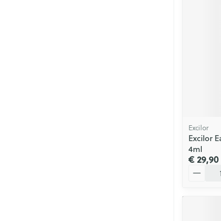
Mondmaskers
Parfums en
geurproducte
Excilor
Excilor 
4ml
€ 29,90
Aantal