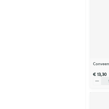
Mondmaskers
Parfums en
geurproducte
Conveen
€ 13,30
Aantal