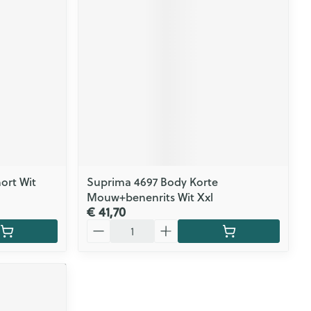
CBD
ort Wit
Suprima 4697 Body Korte
Mouw+benenrits Wit Xxl
€ 41,70
Aantal