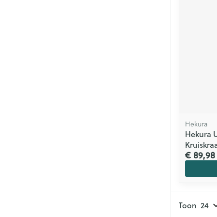
Hekura
Hekura U
Kruiskra
€ 89,98
Toon