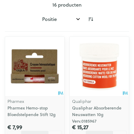
16
producten
Sorteer op:
Pharmex
Qualiphar
Pharmex Hemo-stop
Qualiphar Absorberende
Bloedstelpende Stift 12g
Neuswatten 10g
Verv.0185967
€ 7,99
€ 15,27
Aantal
Aantal