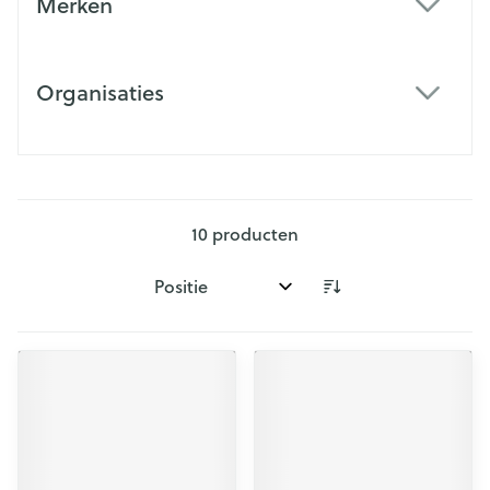
Merken
filter
Organisaties
filter
10
producten
Sorteer op: