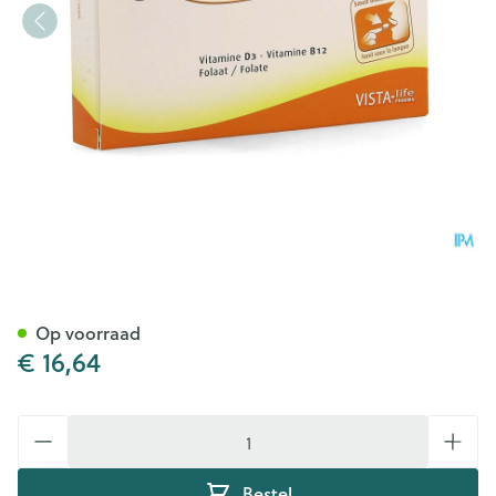
Vista Db-folin Smelttabl 60
Op voorraad
€ 16,64
Aantal
Bestel