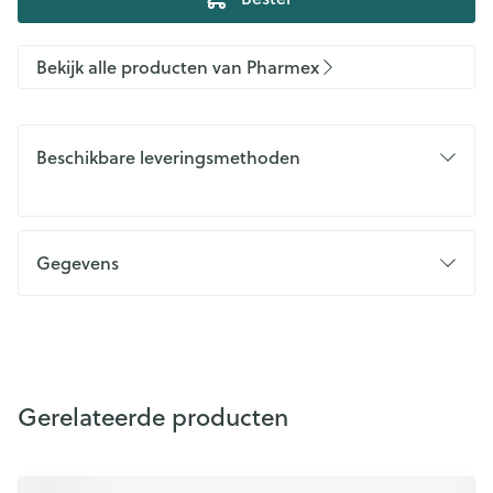
Bekijk alle producten van Pharmex
Beschikbare leveringsmethoden
Gegevens
Gerelateerde producten
Druk op om naar carrouselnavigatie te gaan
Navigeren door de elementen van de carrousel is mogelijk m
Druk om carrousel over te slaan