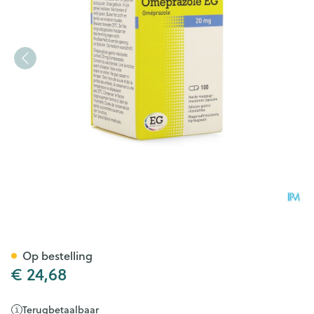
Omeprazole EG 20Mg Caps M
Op bestelling
€ 24,68
Terugbetaalbaar