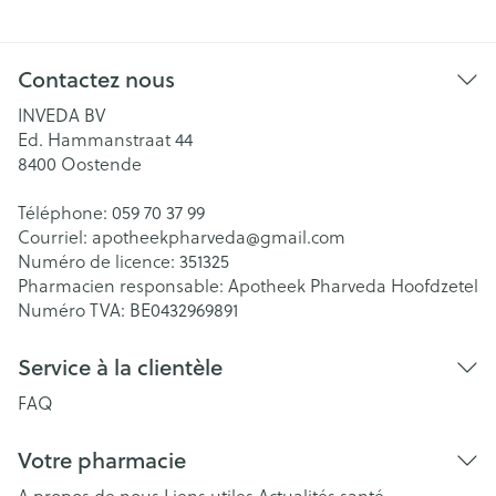
Contactez nous
INVEDA BV
Ed. Hammanstraat 44
8400
Oostende
Téléphone:
059 70 37 99
Courriel:
apotheekpharveda@
gmail.com
Numéro de licence:
351325
Pharmacien responsable:
Apotheek Pharveda Hoofdzetel
Numéro TVA:
BE0432969891
Service à la clientèle
FAQ
Votre pharmacie
A propos de nous
Liens utiles
Actualités santé