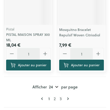
Pistal
Mosquitno Bracelet
PISTAL MAISON SPRAY 300
Repulsif Woven Citriodiol
ML
18,04 €
7,99 €
Quantité
Quantité
Ajouter au panier
Ajouter au panier
Afficher
par page
Pages
Vous lisez actuellement la page
Page
Page
1
2
3