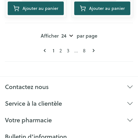
Ajouter au panier
Ajouter au panier
Afficher
par page
Pages
Vous lisez actuellement la page
Page
Page
Page
1
2
3
...
8
Contactez nous
Service à la clientèle
Votre pharmacie
Bulletin d’information