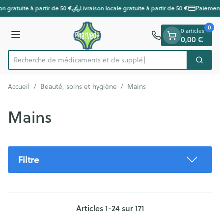
Diapositive 1 de 1
Aller au contenu
n gratuite à partir de 50 €
Livraison locale gratuite à partir de 50 €
Paiements
0
0 articles
Menu
0,00 €
Recherche de médica
Cherc
Rechercher
Accueil
/
Beauté, soins et hygiène
/
Mains
Mains
Filtre
Articles
1
-
24
sur
171