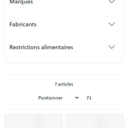
Marques
filter
Fabricants
filter
Restrictions alimentaires
filter
7
articles
Trier par: