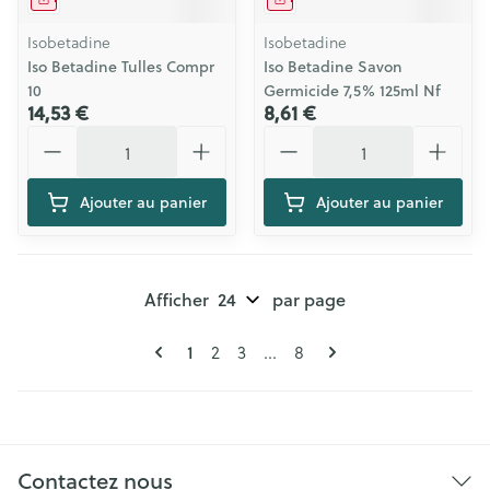
Isobetadine
Isobetadine
Iso Betadine Tulles Compr
Iso Betadine Savon
10
Germicide 7,5% 125ml Nf
14,53 €
8,61 €
Quantité
Quantité
Ajouter au panier
Ajouter au panier
Afficher
par page
Pages
Vous lisez actuellement la page
Page
Page
Page
1
2
3
...
8
Contactez nous