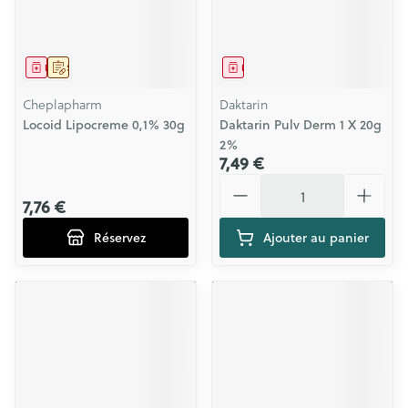
Médicament
Sur prescription
Médicament
Cheplapharm
Daktarin
Locoid Lipocreme 0,1% 30g
Daktarin Pulv Derm 1 X 20g
2%
7,49 €
Quantité
7,76 €
Réservez
Ajouter au panier