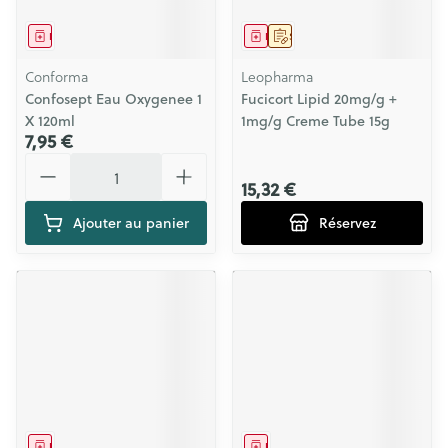
Médicament
Médicament
Sur prescription
Conforma
Leopharma
Confosept Eau Oxygenee 1
Fucicort Lipid 20mg/g +
X 120ml
1mg/g Creme Tube 15g
7,95 €
Quantité
15,32 €
Ajouter au panier
Réservez
Médicament
Médicament