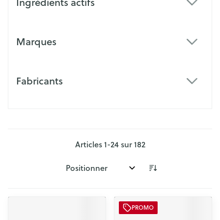
Ingrédients actifs
filter
Marques
filter
Fabricants
filter
Articles
1
-
24
sur
182
Trier par:
PROMO