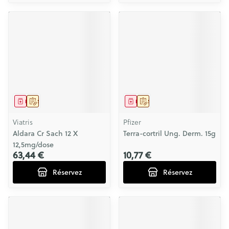
Médicament
Sur prescription
Médicament
Sur prescription
Viatris
Pfizer
Aldara Cr Sach 12 X
Terra-cortril Ung. Derm. 15g
12,5mg/dose
63,44 €
10,77 €
Réservez
Réservez