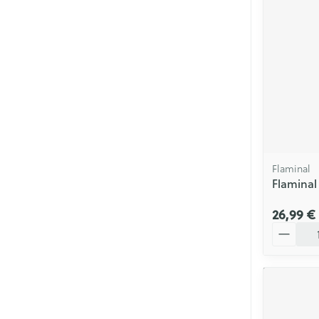
Soins menstrue
Masques chiru
Senteur
Flaminal
Flaminal
26,99 €
Quantité