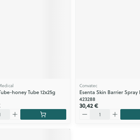
Medical
Convatec
Tube-honey Tube 12x25g
Esenta Skin Barrier Spray 
423288
€
30,42 €
Quantité