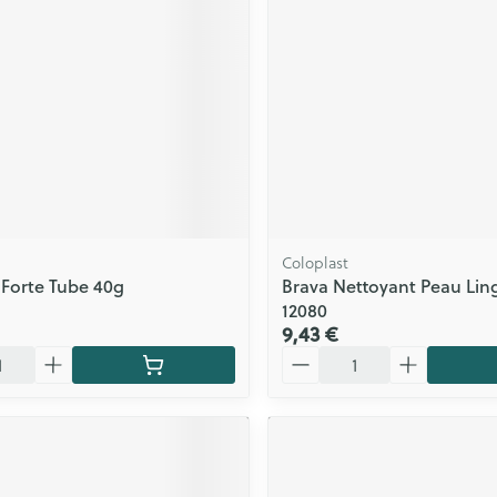
ls
Yeux
rgique
Afficher plus
Autobronzants
Rasage
Coloplast
 Forte Tube 40g
Brava Nettoyant Peau Ling
12080
9,43 €
Quantité