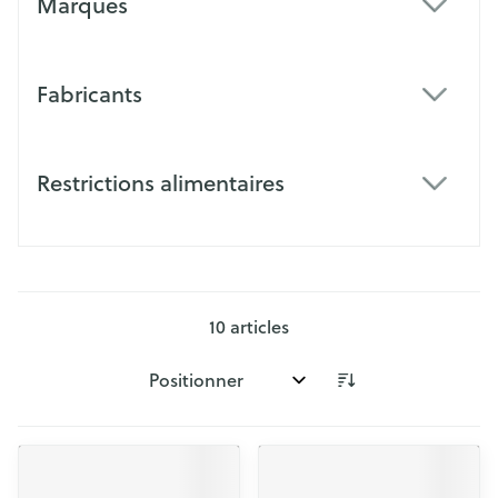
Marques
filter
Fabricants
filter
Restrictions alimentaires
filter
10
articles
Trier par: