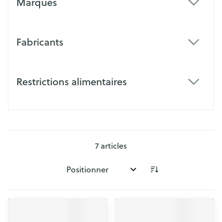
Marques
filter
Fabricants
filter
Restrictions alimentaires
filter
7
articles
Trier par: