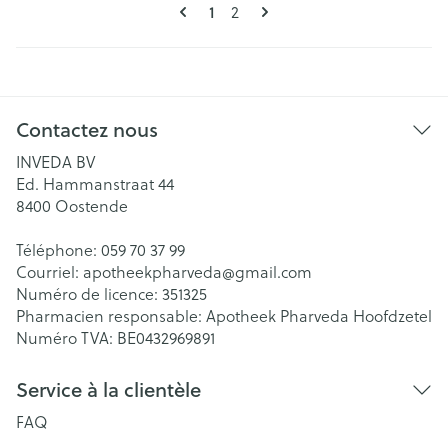
Pages
Vous lisez actuellement la page
Page
1
2
Contactez nous
INVEDA BV
Ed. Hammanstraat 44
8400
Oostende
Téléphone:
059 70 37 99
Courriel:
apotheekpharveda@
gmail.com
Numéro de licence:
351325
Pharmacien responsable:
Apotheek Pharveda Hoofdzetel
Numéro TVA:
BE0432969891
Service à la clientèle
FAQ