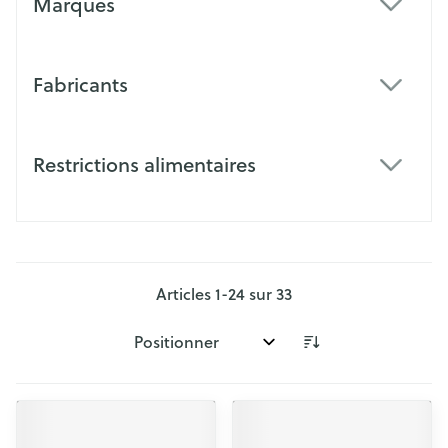
Marques
filter
Fabricants
filter
Restrictions alimentaires
filter
Articles
1
-
24
sur
33
Trier par: