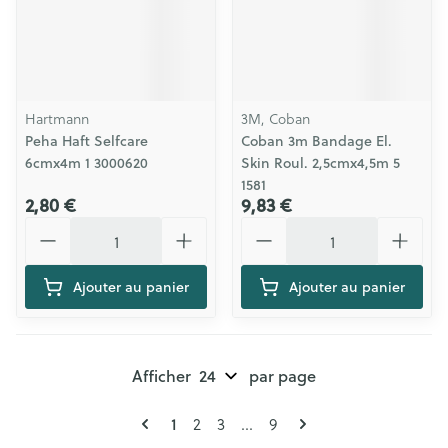
Hartmann
3M, Coban
Peha Haft Selfcare
Coban 3m Bandage El.
6cmx4m 1 3000620
Skin Roul. 2,5cmx4,5m 5
1581
2,80 €
9,83 €
Quantité
Quantité
Ajouter au panier
Ajouter au panier
Afficher
par page
Pages
Vous lisez actuellement la page
Page
Page
Page
1
2
3
...
9