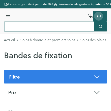
Aller au contenu
Livraison gratuite à partir de 50 €
Livraison locale gratuite à partir de 50 
Menu
Cherc
Rechercher
Accueil
/
Soins à domicile et premiers soins
/
Soins des plaies
/
Bandes de fixation
Filtre
Passer à la liste des produits
Prix
filter