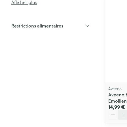
Afficher plus
Soin intime
Cheveux
Soins menstrue
Masques chiru
Restrictions alimentaires
filter
Senteur
Aveeno
Aveeno 
Emollien
14,99 €
Quantité