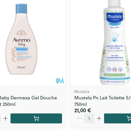
Contours de
Eau micellaire
Afficher plu
ls
Yeux
rgique
Afficher plus
Autobronzants
Rasage
Mustela
Baby Dermexa Gel Douche
Mustela Pn Lait Toilette S
t 250ml
750ml
21,00 €
Quantité