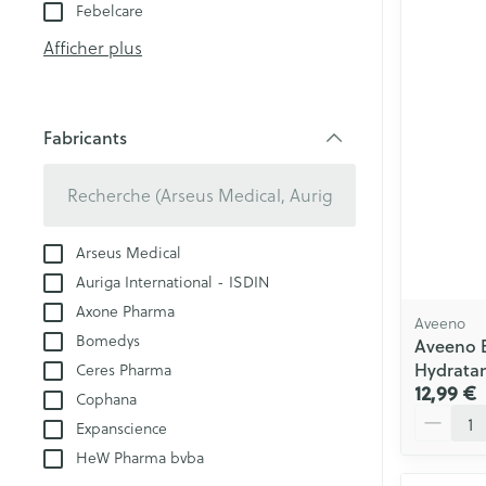
Glucomètre
Crème, gel et 
Febelcare
Pieds et jambe
Bandelettes de 
Afficher plus
aiguilles
Pieds secs, callo
Système respir
crevasses
Ampoules
Fabricants
filter
Cors
Muscles et arti
Pieds fatigués
Sondes, baxter
Afficher plus
Arseus Medical
cathéters
Infections
Auriga International - ISDIN
Axone Pharma
Sondes
Aveeno
Sexualité et h
Bomedys
Aveeno B
Accessoires po
intime
Hydratan
Ceres Pharma
Poux
Baxters
12,99 €
Cophana
Préservatifs et
Quantité
Catheters
Expanscience
contraception
Diagnostiques
HeW Pharma bvba
Bien-être inti