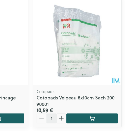
s yeux
s
CBD
Cotopads
/rincage
Cotopads Velpeau 8x10cm Sach 200
90001
10,59 €
Quantité