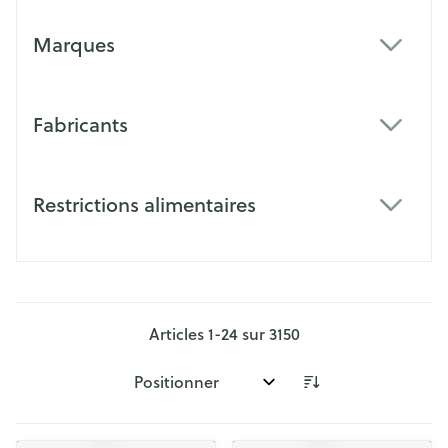
Marques
filter
Fabricants
filter
Restrictions alimentaires
filter
Articles
1
-
24
sur
3150
Trier par: