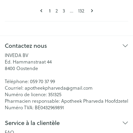
Pages
Vous lisez actuellement la page
1
Page
Page
Page
2
3
...
132
Contactez nous
INVEDA BV
Ed. Hammanstraat 44
8400
Oostende
Téléphone:
059 70 37 99
Courriel:
apotheekpharveda@
gmail.com
Numéro de licence:
351325
Pharmacien responsable:
Apotheek Pharveda Hoofdzetel
Numéro TVA:
BE0432969891
Service à la clientèle
FAQ