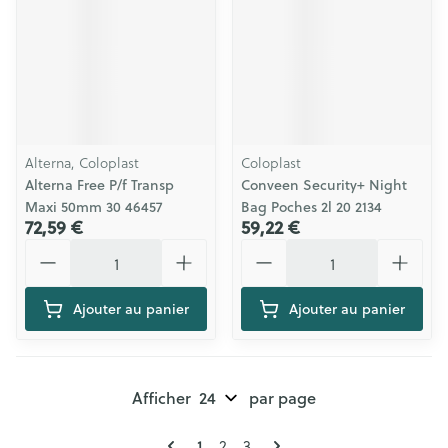
Alterna, Coloplast
Coloplast
Alterna Free P/f Transp
Conveen Security+ Night
Maxi 50mm 30 46457
Bag Poches 2l 20 2134
72,59 €
59,22 €
Quantité
Quantité
Ajouter au panier
Ajouter au panier
Afficher
par page
Pages
Vous lisez actuellement la page
Page
Page
1
2
3