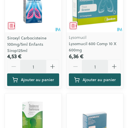
Médicament
Médicament
Lysomucil
Siroxyl Carbocisteine
Lysomucil 600 Comp 10 X
100mg/5ml Enfants
600mg
Sirop125ml
4,53 €
6,36 €
Quantité
Quantité
Ajouter au panier
Ajouter au panier