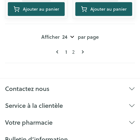
Ajouter au panier
Ajouter au panier
Afficher
par page
Pages
Vous lisez actuellement la page
Page
1
2
Contactez nous
Service à la clientèle
Votre pharmacie
Bulletin d’information