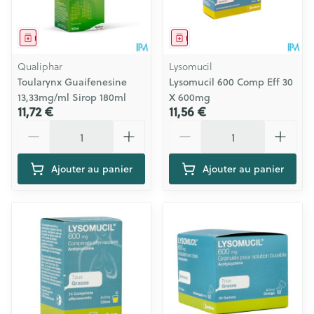
Médicament
Médicament
Qualiphar
Lysomucil
Toularynx Guaifenesine
Lysomucil 600 Comp Eff 30
13,33mg/ml Sirop 180ml
X 600mg
11,72 €
11,56 €
Quantité
Quantité
Ajouter au panier
Ajouter au panier