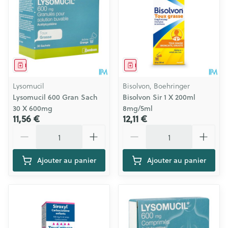
Médicament
Médicament
Lysomucil
Bisolvon, Boehringer
Lysomucil 600 Gran Sach
Bisolvon Sir 1 X 200ml
30 X 600mg
8mg/5ml
11,56 €
12,11 €
Quantité
Quantité
Ajouter au panier
Ajouter au panier