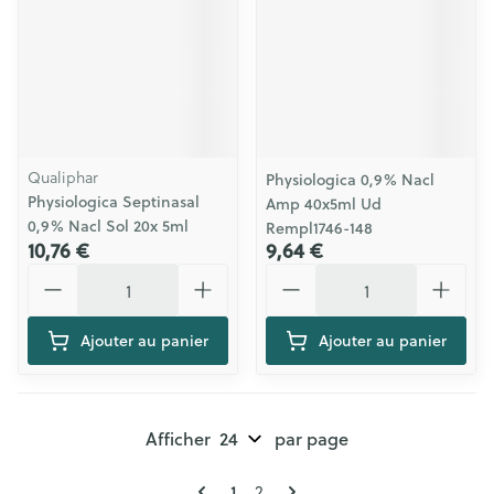
Qualiphar
Physiologica 0,9% Nacl
Physiologica Septinasal
Amp 40x5ml Ud
0,9% Nacl Sol 20x 5ml
Rempl1746-148
10,76 €
9,64 €
Quantité
Quantité
Ajouter au panier
Ajouter au panier
Afficher
par page
Pages
Vous lisez actuellement la page
Page
1
2