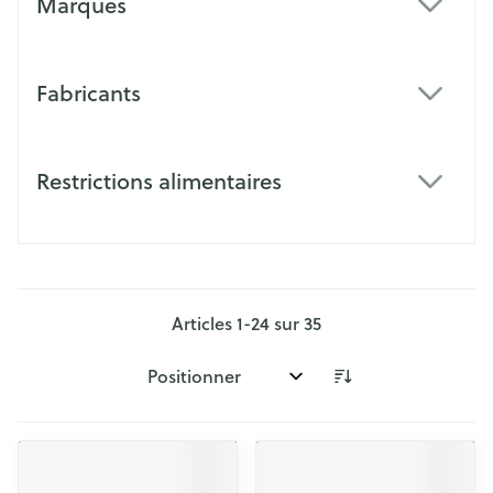
Marques
filter
Fabricants
filter
Restrictions alimentaires
filter
Articles
1
-
24
sur
35
Trier par: