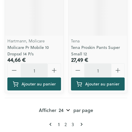
Hartmann, Molicare
Tena
Molicare Pr Mobile 10
Tena Proskin Pants Super
Dropsxl 14 P/s
Small 12
44,66 €
27,49 €
Quantité
Quantité
Ajouter au panier
Ajouter au panier
Afficher
par page
Pages
Vous lisez actuellement la page
Page
Page
1
2
3