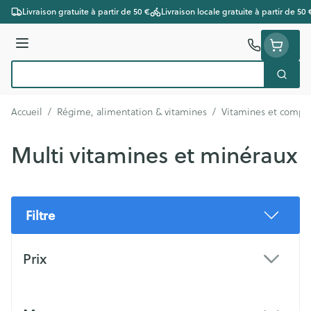
Aller au contenu
Livraison gratuite à partir de 50 €
Livraison locale gratuite à partir de 50 
Menu
Cherc
Rechercher
Accueil
/
Régime, alimentation & vitamines
/
Vitamines et compl
Multi vitamines et minéraux
Filtre
Passer à la liste des produits
Prix
filter