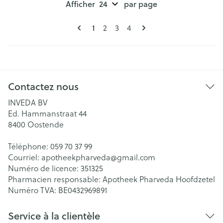
Afficher
par page
Pages
Vous lisez actuellement la page
Page
Page
Page
1
2
3
4
Contactez nous
INVEDA BV
Ed. Hammanstraat 44
8400
Oostende
Téléphone:
059 70 37 99
Courriel:
apotheekpharveda@
gmail.com
Numéro de licence:
351325
Pharmacien responsable:
Apotheek Pharveda Hoofdzetel
Numéro TVA:
BE0432969891
Service à la clientèle