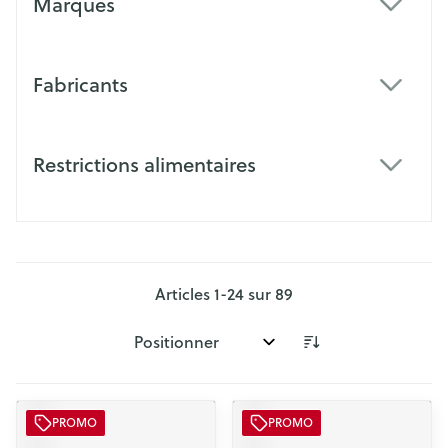
Marques
filter
Fabricants
filter
Restrictions alimentaires
filter
Articles
1
-
24
sur
89
Trier par:
PROMO
PROMO