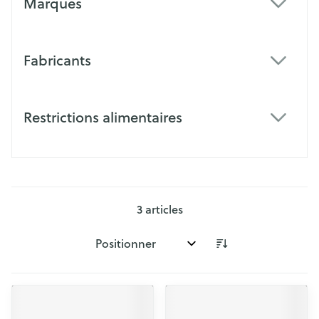
Marques
filter
Fabricants
filter
Restrictions alimentaires
filter
3
articles
Trier par: