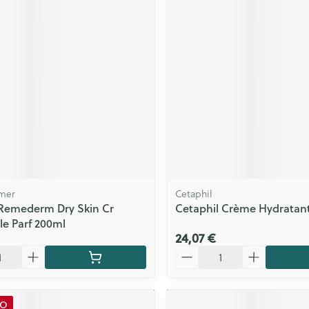
ls
Yeux
rgique
Afficher plus
Autobronzants
Rasage
mer
Cetaphil
Remederm Dry Skin Cr
Cetaphil Crème Hydratan
le Parf 200ml
24,07 €
Quantité
MO