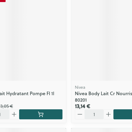
Nivea
ait Hydratant Pompe Fl 1l
Nivea Body Lait Cr Nourri
80201
13,14 €
33,05 €
Quantité