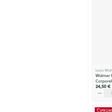
Soins menstrue
Masques chiru
Senteur
Louis Wid
Widmer 
Corporel
24,50 €
Quantité
PRO