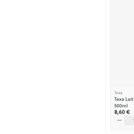
Texa
Texa Lai
500ml
8,60 €
Quantité