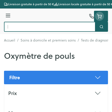
Aller au contenu
Livraison gratuite à partir de 50 €
Livraison locale gratuite à partir de 50 
Menu
Cherc
Rechercher
Accueil
/
Soins à domicile et premiers soins
/
Tests de diagnostic
Oxymètre de pouls
Filtre
Passer à la liste des produits
Prix
filter