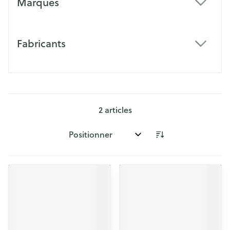
Marques
filter
Fabricants
filter
2
articles
Trier par: