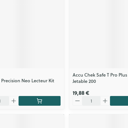
ls
Yeux
rgique
Afficher plus
Autobronzants
Rasage
Accu Chek Safe T Pro Plus
 Precision Neo Lecteur Kit
Jetable 200
19,88 €
Quantité