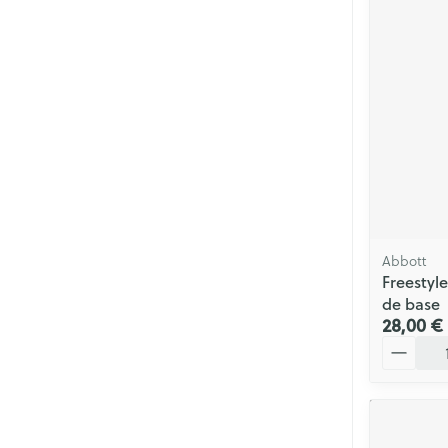
Soins menstrue
Masques chiru
Senteur
Abbott
Freestyle
de base
28,00 €
Quantité