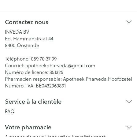
Contactez nous
INVEDA BV
Ed. Hammanstraat 44
8400
Oostende
Téléphone:
059 70 37 99
Courriel:
apotheekpharveda@
gmail.com
Numéro de licence:
351325
Pharmacien responsable:
Apotheek Pharveda Hoofdzetel
Numéro TVA:
BE0432969891
Service à la clientèle
FAQ
Votre pharmacie
A propos de nous
Liens utiles
Actualités santé