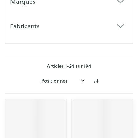
Marques
filter
Fabricants
filter
Articles
1
-
24
sur
194
Trier par: