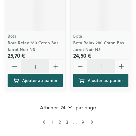
Bota
Bota
Bota Relax 280 Coton Bas
Bota Relax 280 Coton Bas
Jarret Noir N3
Jarret Noir N5
25,70 €
24,50 €
Quantité
Quantité
Ajouter au panier
Ajouter au panier
Afficher
par page
Pages
Vous lisez actuellement la page
Page
Page
Page
1
2
3
...
9