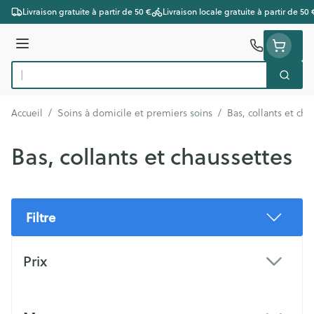
Aller au contenu
Livraison gratuite à partir de 50 €
Livraison locale gratuite à partir de 50 
Menu
Cherc
Rechercher
Accueil
/
Soins à domicile et premiers soins
/
Bas, collants et cha
Bas, collants et chaussettes
Filtre
Passer à la liste des produits
Prix
filter