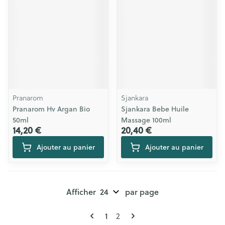
Pranarom
Sjankara
Pranarom Hv Argan Bio
Sjankara Bebe Huile
50ml
Massage 100ml
14,20 €
20,40 €
Ajouter au panier
Ajouter au panier
Afficher
par page
Pages
Vous lisez actuellement la page
1
Page
2