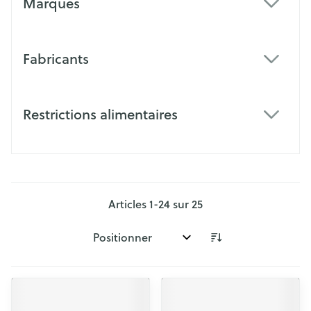
Marques
filter
Fabricants
filter
Restrictions alimentaires
filter
Articles
1
-
24
sur
25
Trier par: