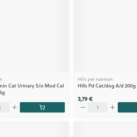
ls
Yeux
rgique
Afficher plus
Autobronzants
Rasage
in
Hills pet nutrition
nin Cat Urinary S/o Mod Cal
Hills Pd Cat/dog A/d 200g
5g
3,79 €
Quantité