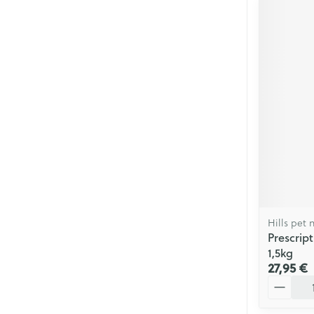
Hills pet n
Prescrip
1,5kg
27,95 €
Quantité