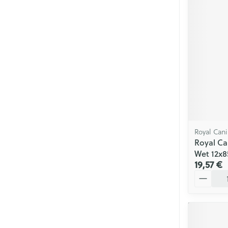
Soins menstrue
Masques chiru
Senteur
Royal Can
Royal Ca
Wet 12x8
19,57 €
Quantité