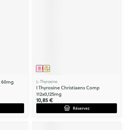
CBD
Médicament
Sur prescription
X 60mg
L-Thyroxine
l Thyroxine Christiaens Comp
112x0,125mg
10,85 €
Réservez