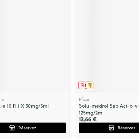
ment
prescription
Médicament
Sur prescription
rs
Pfizer
-a 10 Fl 1 X 50mg/5ml
Solu-medrol Sab Act-o-via
125mg/2ml
13,66 €
Réservez
Réservez