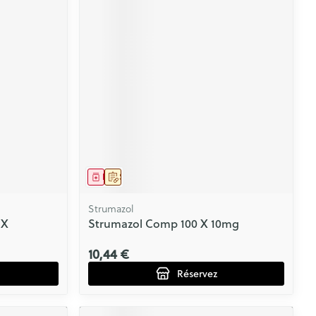
Médicament
Sur prescription
Strumazol
 X
Strumazol Comp 100 X 10mg
10,44 €
Réservez