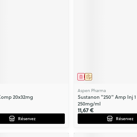
ment
prescription
Médicament
Sur prescription
Aspen Pharma
Comp 20x32mg
Sustanon "250" Amp Inj 1
250mg/ml
11,67 €
Réservez
Réservez