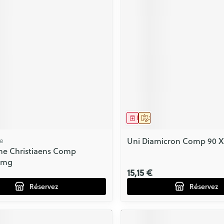
ls
Yeux
rgique
Afficher plus
Autobronzants
Rasage
ment
prescription
Médicament
Sur prescription
ne
Uni Diamicron Comp 90 
ine Christiaens Comp
25mg
15,15 €
Réservez
Réservez