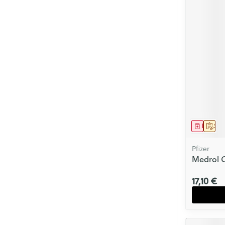
Médica
Sur 
Pfizer
Medrol 
17,10 €