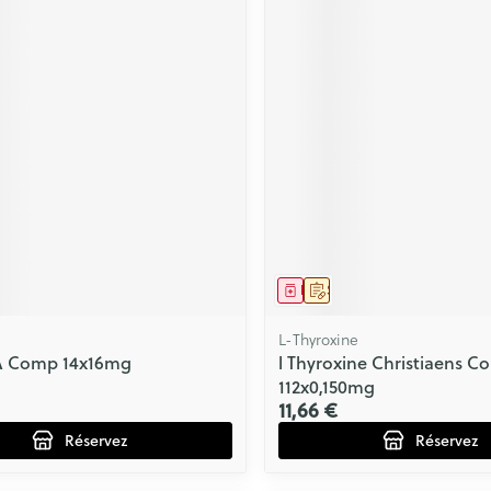
ment
prescription
Médicament
Sur prescription
L-Thyroxine
A Comp 14x16mg
l Thyroxine Christiaens 
112x0,150mg
11,66 €
Réservez
Réservez