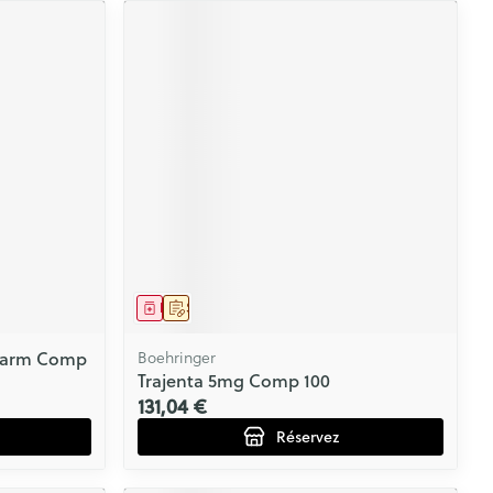
Médicament
Sur prescription
farm Comp
Boehringer
Trajenta 5mg Comp 100
131,04 €
Réservez