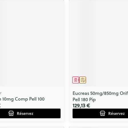
ment
prescription
Médicament
Sur prescription
r
Eucreas 50mg/850mg Ori
e 10mg Comp Pell 100
Pell 180 Pip
€
129,13 €
Réservez
Réservez