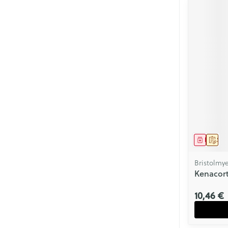
Médica
Sur 
Bristolmye
Kenacort
10,46 €