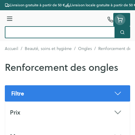
Aller au contenu
Livraison gratuite à partir de 50 €
Livraison locale gratuite à partir de 50 
Menu
Cherc
Rechercher
Accueil
/
Beauté, soins et hygiène
/
Ongles
/
Renforcement des 
Renforcement des ongles
Filtre
Passer à la liste des produits
Prix
filter