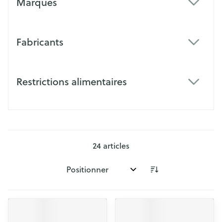
Marques
filter
Fabricants
filter
Restrictions alimentaires
filter
24
articles
Trier par: