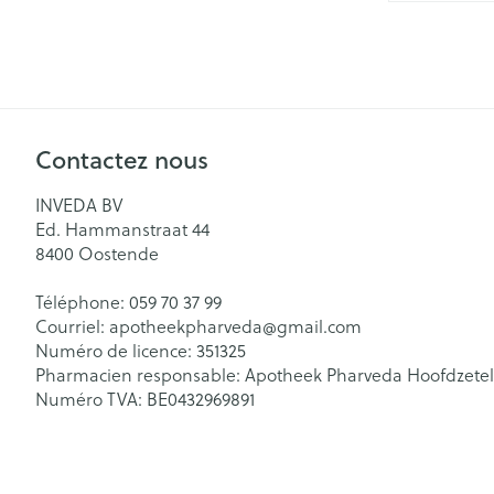
aiguilles
Pieds secs, callo
Système respir
crevasses
Ampoules
Cors
Muscles et arti
Contactez nous
Pieds fatigués
Sondes, baxter
Afficher plus
INVEDA BV
cathéters
Ed. Hammanstraat 44
Infections
8400
Oostende
Sondes
Sexualité et h
Téléphone:
059 70 37 99
Accessoires po
intime
Courriel:
apotheekpharveda@
gmail.com
Poux
Baxters
Numéro de licence:
351325
Préservatifs et
Pharmacien responsable:
Apotheek Pharveda Hoofdzetel
Catheters
contraception
Numéro TVA:
BE0432969891
Diagnostiques
Bien-être inti
Soin intime
Cheveux