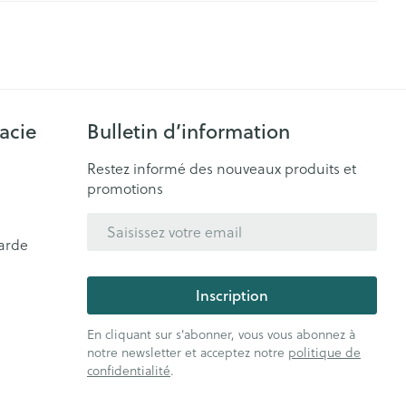
Pinceaux et ustensiles de
Aiguilles
e
Voies urinaires
maquillage
Aiguilles stylo
Eye-liners
ires
s
Afficher plus
Mascaras
nxiété et
Arrêter de fumer
acie
Bulletin d’information
Ombres à paupières
s
Piluliers et accessoires
Afficher plus
Restez informé des nouveaux produits et
promotions
Médicaments anti-
tumoraux
Adresse mail
sage
Répulsifs anti-insectes
arde
Anesthésie
igmentation
Inscription
e - peau irritée
En cliquant sur s'abonner, vous vous abonnez à
ie
Médications diverses
notre newsletter et acceptez notre
politique de
confidentialité
.
s yeux
s