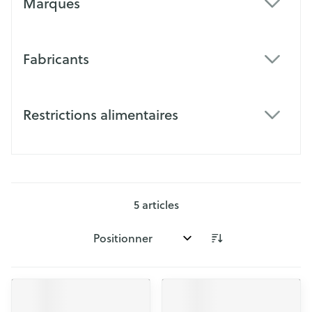
Marques
filter
Fabricants
filter
Restrictions alimentaires
filter
5
articles
Trier par: