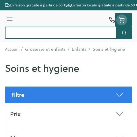
Aller au contenu
Livraison gratuite à partir de 50 €
Livraison locale gratuite à partir de 50 
Menu
Cherc
Rechercher
Accueil
/
Grossesse et enfants
/
Enfants
/
Soins et hygiene
Soins et hygiene
Filtre
Passer à la liste des produits
Prix
filter