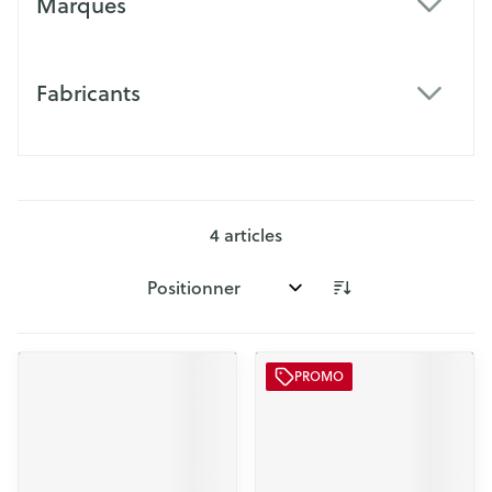
Marques
filter
Fabricants
filter
4
articles
Trier par:
PROMO