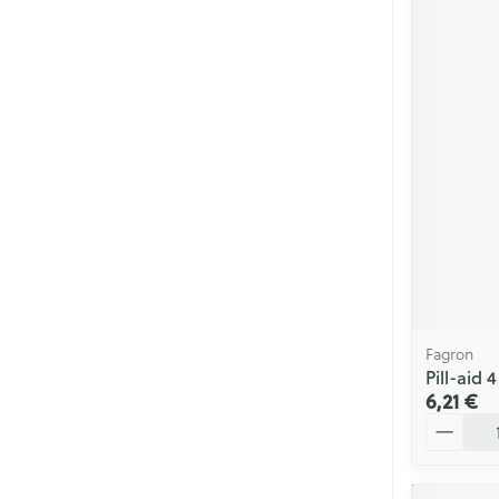
Fagron
Pill-aid 4
6,21 €
Quantité