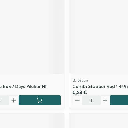
ls
Yeux
rgique
Afficher plus
Autobronzants
Rasage
B. Braun
 Box 7 Days Pilulier Nf
Combi Stopper Red 1 4495
0,23 €
Quantité