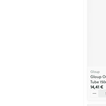
Gloup
Gloup Or
Tube 150
14,41 €
Quantité