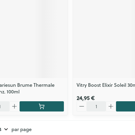
ls
Yeux
rgique
Afficher plus
Autobronzants
Rasage
ariesun Brume Thermale
Vitry Boost Elixir Soleil 30
z. 100ml
24,95 €
Quantité
par page