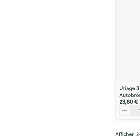
Soins menstrue
Masques chiru
Senteur
Uriage B
Autobron
23,80 €
Quantité
Afficher