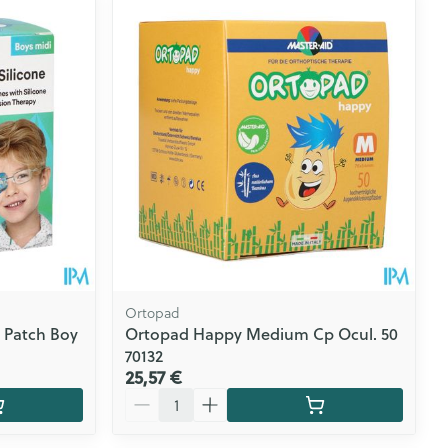
s yeux
s
CBD
Ortopad
 Patch Boy
Ortopad Happy Medium Cp Ocul. 50
70132
25,57 €
Quantité