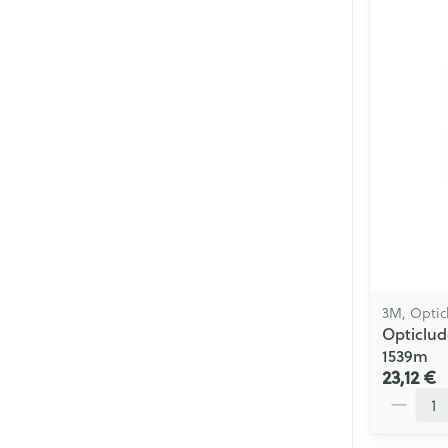
Soin intime
Cheveux
Soins menstrue
Masques chiru
Senteur
3M, Optic
Opticlud
1539m
23,12 €
Quantité