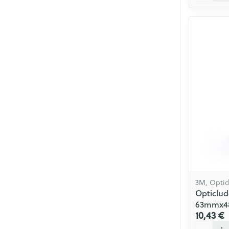
3M, Optic
Opticlud
63mmx48
10,43 €
Quantité