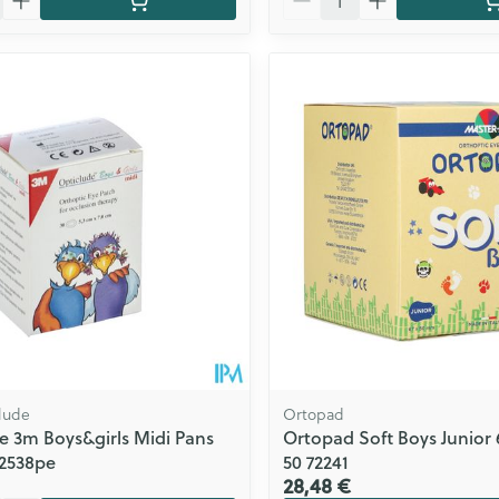
lude
Ortopad
e 3m Boys&girls Midi Pans
Ortopad Soft Boys Junio
 2538pe
50 72241
28,48 €