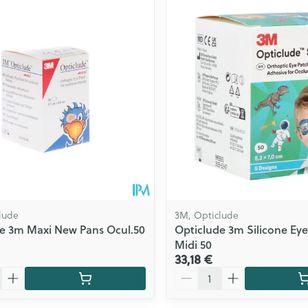
Contours de
Eau micellaire
Afficher plu
ls
Yeux
rgique
Afficher plus
Autobronzants
Rasage
lude
3M, Opticlude
e 3m Maxi New Pans Ocul.50
Opticlude 3m Silicone Eye
Midi 50
33,18 €
Quantité