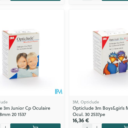
lude
3M, Opticlude
e 3m Junior Cp Oculaire
Opticlude 3m Boys&girls 
mm 20 1537
Ocul. 30 2537pe
16,36 €
Quantité