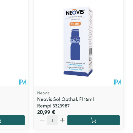
Neovis
Neovis Sol Opthal. Fl 15ml
Rempl.3323987
20,99 €
Quantité