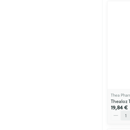
Thea Pha
Thealoz 
19,84 €
Quantité