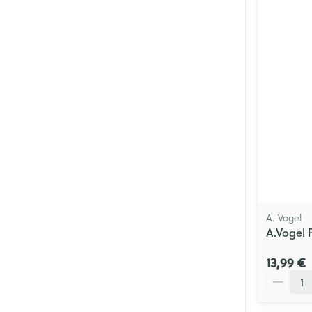
A. Vogel
A.Vogel 
13,99 €
Quantité