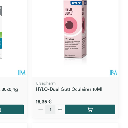
s yeux
s
CBD
Ursapharm
s 30x0,4g
HYLO-Dual Gutt Oculaires 10Ml
18,35 €
Quantité