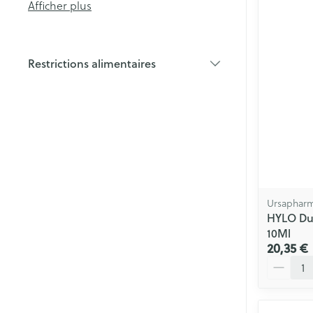
Afficher plus
Soin intime
Cheveux
Soins menstrue
Masques chiru
Restrictions alimentaires
filter
Senteur
Ursaphar
HYLO Dua
10Ml
20,35 €
Quantité