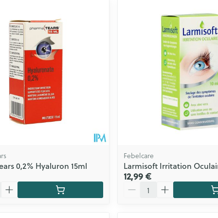
rs
Febelcare
ars 0,2% Hyaluron 15ml
Larmisoft Irritation Ocula
12,99 €
Quantité