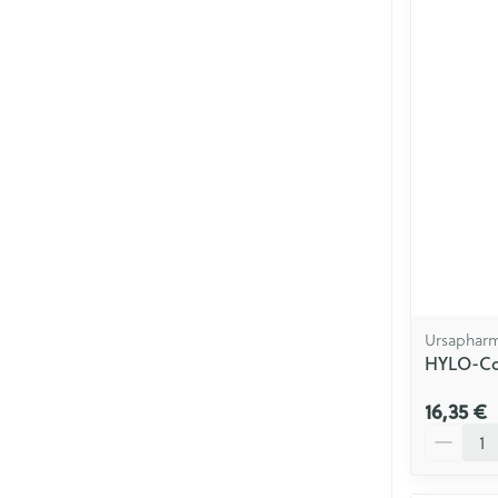
Ursaphar
HYLO-Co
16,35 €
Quantité