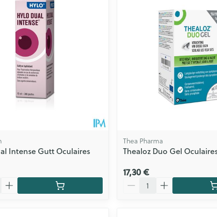
Contours de
Eau micellaire
Afficher plu
ls
Yeux
rgique
Afficher plus
Autobronzants
Rasage
m
Thea Pharma
l Intense Gutt Oculaires
Thealoz Duo Gel Oculaire
17,30 €
Quantité