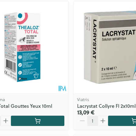
rma
Viatris
Total Gouttes Yeux 10ml
Lacrystat Collyre Fl 2x10ml
13,09 €
Quantité