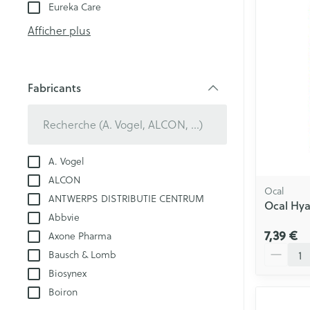
Glucomètre
Crème, gel et 
Eureka Care
Pieds et jambe
Bandelettes de 
Afficher plus
aiguilles
Pieds secs, callo
Système respir
crevasses
Ampoules
Fabricants
filter
Cors
Muscles et arti
Pieds fatigués
Sondes, baxter
Afficher plus
A. Vogel
cathéters
Infections
ALCON
Ocal
ANTWERPS DISTRIBUTIE CENTRUM
Sondes
Ocal Hya
Sexualité et h
Abbvie
Accessoires po
intime
7,39 €
Axone Pharma
Poux
Baxters
Quantité
Bausch & Lomb
Préservatifs et
Catheters
Biosynex
contraception
Diagnostiques
Boiron
Bien-être inti