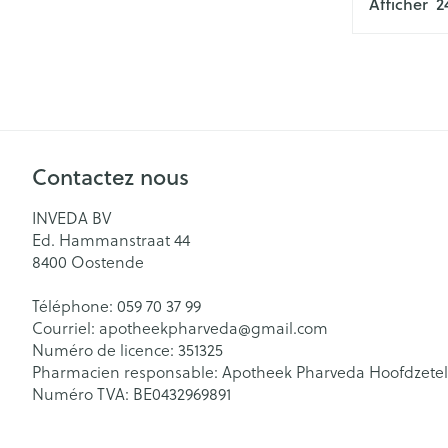
Afficher
Glucomètre
Crème, gel et 
Pieds et jambe
Bandelettes de 
aiguilles
Pieds secs, callo
Système respir
crevasses
Ampoules
Cors
Muscles et arti
Contactez nous
Pieds fatigués
INVEDA BV
Sondes, baxter
Afficher plus
Ed. Hammanstraat 44
cathéters
Infections
8400
Oostende
Sondes
Téléphone:
059 70 37 99
Sexualité et h
Accessoires po
Courriel:
apotheekpharveda@
gmail.com
intime
Poux
Numéro de licence:
351325
Baxters
Pharmacien responsable:
Apotheek Pharveda Hoofdzetel
Préservatifs et
Catheters
Numéro TVA:
BE0432969891
contraception
Diagnostiques
Bien-être inti