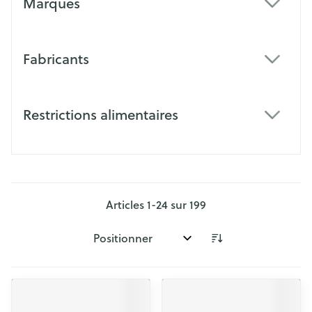
Marques
filter
Fabricants
filter
Restrictions alimentaires
filter
Articles
1
-
24
sur
199
Trier par: