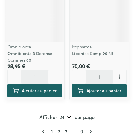
Omnibionta
Ixxpharma
Omnibionta 3 Defense
Liponixx Comp 90 Nf
Gommes 60
28,95 €
70,00 €
Quantité
Quantité
Ajouter au panier
Ajouter au panier
Afficher
par page
Pages
Vous lisez actuellement la page
1
Page
Page
Page
2
3
...
9